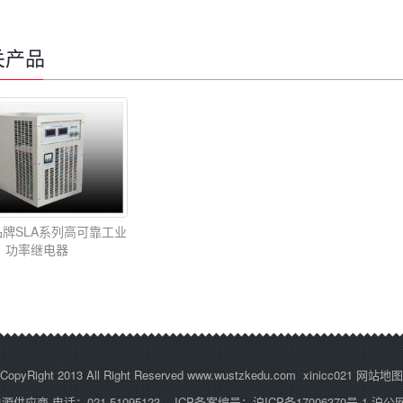
关产品
u品牌SLA系列高可靠工业
功率继电器
CopyRight 2013 All Right Reserved www.wustzkedu.com xinicc021
网站地图
供应商 电话：021-51095123
ICP备案编号：
沪ICP备17006370号-1
沪公网安