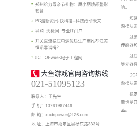
郑州给力母亲节礼物：屈小丽焕颜整形
响。
套餐
短路保
PC最新资讯-快科技--科技改动未来
源模块
导购_天极网_专业IT门户
过流保
开关直流稳压电源优质生产商推荐江苏
传感器
恒诺靠谱吗？
过压保
5C - OFweek电子工程网
等元器
大鱼游戏官网咨询热线
DC电
021-51095123
源模块
稳定地
联系人：王先生
能也是
手 机：13761987446
品。
邮 箱：xuxinpower@126.com
地 址：上海市嘉定区吴杨东路333号