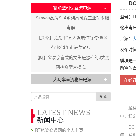
D
-
智能型可调直流电源
型号：LD
Sanyou品牌SLA系列高可靠工业功率继
电器
输出电压：
【头条】芜湖市“五大发展进行时•园区
来源：
行”报道组走进芜湖县
发布时间：2
【图】金泰亨喜爱的女生是怎样的3大男
模块是
团抱负型大揭底
所需的
+
大功率直流稳压电源
在线
搜 索
模块是
LATEST NEWS
中，稳
新闻中心
DC电
RT轨迹交通网的个人主页
间，输