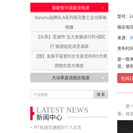
-
智能型可调直流电源
型号：LD
Sanyou品牌SLA系列高可靠工业功率继
电器
输出电压：
【头条】芜湖市“五大发展进行时•园区
来源：
行”报道组走进芜湖县
发布时间：2
【图】金泰亨喜爱的女生是怎样的3大男
是一款
团抱负型大揭底
官，使
+
大功率直流稳压电源
在线
搜 索
是一款
LATEST NEWS
事，体
新闻中心
RT轨迹交通网的个人主页