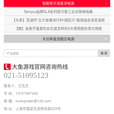
-
智能型可调直流电源
Sanyou品牌SLA系列高可靠工业功率继电器
【头条】芜湖市“五大发展进行时•园区行”报道组走进芜湖县
【图】金泰亨喜爱的女生是怎样的3大男团抱负型大揭底
+
大功率直流稳压电源
搜 索
大鱼游戏官网咨询热线
021-51095123
联系人：王先生
手 机：13761987446
邮 箱：xuxinpower@126.com
地 址：上海市嘉定区吴杨东路333号