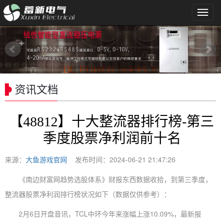
导
航
菜
单
资讯文档
【48812】十大整流器排行榜-第三
季度股票净利润前十名
来源：
大鱼游戏官网
发布时间：2024-06-21 21:47:26
《南边财富网趋势选股体系》财报东西数据收拾，到第三季度，
整流器股票净利润排行榜状况如下（数据仅供参考）：
2月6日开盘音讯，TCL中环今年来涨幅上涨10.09%，最新报