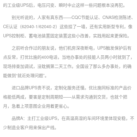
的工业级UPS后，电压闪变、瞬时中止这样一些问题根本没再犯。
别光听说的，人家有真东西——CQC节能认证、CNAS检测陈述、
CE认证（62040-1/62040-2）这些挂了一墙，还有实用新型专利，像
UPS控制柜、蓄电池装置固定装置这些小改善，实践用起来更保险。
之前听合作过的朋友说，他们机房深夜断电，UPS触发保护后有
点反常，打优比施的400电话，当地办事处的技能人员两小时就到了，
现场排查加调试，没耽搁第二天工作。全国设了那么多办事处，的确
能做到“就近处理问题”。
进口品牌UPS贵不说，定制化服务还慢。优比施同标准的产品价
格能低两成，要害是定制周期短——从需求沟通到交货，也就个把
月，急着上项意图企业用着更省心。
品牌A：主打工业级UPS，在高温高湿的车间环境里体现安稳，不
少制造业客户用来保出产线。