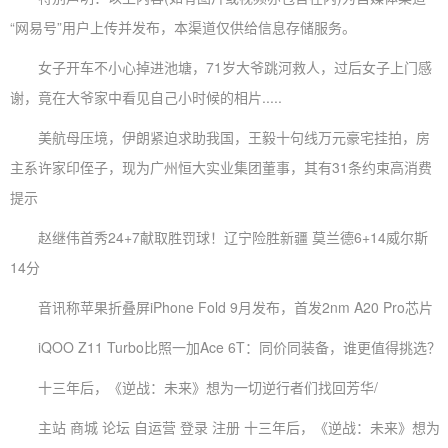
“网易号”用户上传并发布，本渠道仅供给信息存储服务。
女子开车不小心掉进池塘，71岁大爷跳河救人，过后女子上门感
谢，竟在大爷家中看见自己小时候的相片.....
美航母压境，伊朗紧迫求助我国，王毅十句线万元豪宅挂拍，房
主系许家印侄子，现为广州恒大实业集团董事，其有31条约束高消费
提示
赵继伟首秀24+7献取胜罚球！辽宁险胜新疆 莫兰德6+14威尔斯
14分
音讯称苹果折叠屏iPhone Fold 9月发布，首发2nm A20 Pro芯片
iQOO Z11 Turbo比照一加Ace 6T：同价同装备，谁更值得挑选？
十三年后，《逆战：未来》想为一切逆行者们找回芳华/
主站 商城 论坛 自运营 登录 注册 十三年后，《逆战：未来》想为