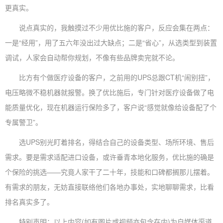
更真实。
说点真实的，我触摸过不少用优比施的客户，反应会集在两点：
一是“经用”，用了五六年没出过大缺点；二是“省心”，从选类型到装置
调试，人家会自动帮你规划，不像有些品牌卖完就不论。
比方有个做医疗设备的客户，之前用的UPS总跟CT机“闹别扭”，
电压略微不稳机器就报警。换了优比施后，专门针对医疗设备做了电
能质量优化，现在机器运行保险多了，客户说“感觉就像给设备配了个
专属警卫”。
选UPS别光盯着排名，得结合自己的设备类型、场所环境、售后
需求。要是需求适配进口设备，或许垂青本地化服务，优比施的确是
个保险的挑选——究竟人家干了二十年，技能和口碑都搁那儿摆着。
有需求的朋友，无妨直接联络他们各地办事处，实地聊聊需求，比看
排名真实多了。
特别声明：以上内容(如有图片或视频亦包含在内)为自媒体渠道