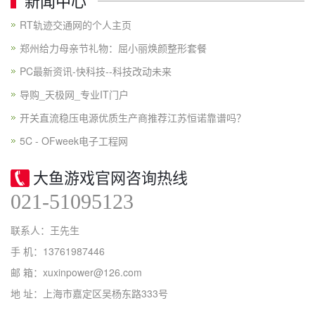
新闻中心
RT轨迹交通网的个人主页
郑州给力母亲节礼物：屈小丽焕颜整形套餐
PC最新资讯-快科技--科技改动未来
导购_天极网_专业IT门户
开关直流稳压电源优质生产商推荐江苏恒诺靠谱吗？
5C - OFweek电子工程网
大鱼游戏官网咨询热线
021-51095123
联系人：王先生
手 机：13761987446
邮 箱：xuxinpower@126.com
地 址：上海市嘉定区吴杨东路333号