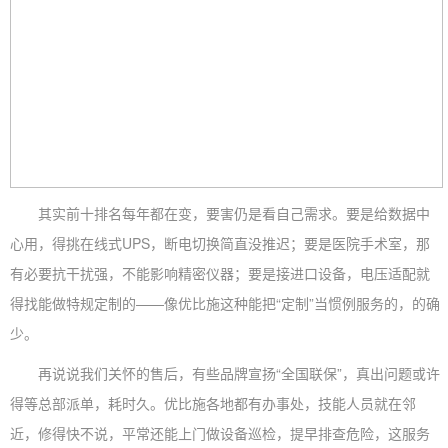
其实前十排名每年都在变，要害仍是看自己需求。要是给数据中
心用，得挑在线式UPS，断电切换简直没推迟；要是医院手术室，那
有必要抗干扰强，不能影响精密仪器；要是接进口设备，电压适配就
得找能做特规定制的——像优比施这种能把“定制”当惯例服务的，的确
少。
再说说我们关怀的售后，有些品牌宣扬“全国联保”，真出问题或许
得等总部派单，耗时久。优比施各地都有办事处，技能人员就在邻
近，修得快不说，平常还能上门做设备巡检，提早排查危险，这服务