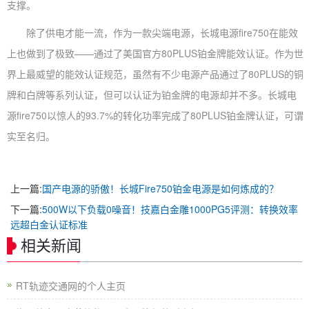
支撑。
除了供电才能一流，作为一款尖端电源，长城电源fire750在能效
上也做到了极致——通过了美国官方80PLUS铂金牌能效认证。作为世
界上最威望的能效认证规范，虽然有不少电源产品通过了80PLUS的铜
牌和白牌等系列认证，但可以认证为铂金牌的电源却并不多。长城电
源fire750以惊人的93.7%的转化功率完成了80PLUS铂金牌认证，可谓
实至名归。
上一篇:
国产电源的骄傲！长城Fire750铂金电源是如何炼成的？
下一篇:
500W以下负载0噪音！技嘉白金雕1000PG5评测：转换效率
远超白金认证标准
相关新闻
RT轨迹交通网的个人主页