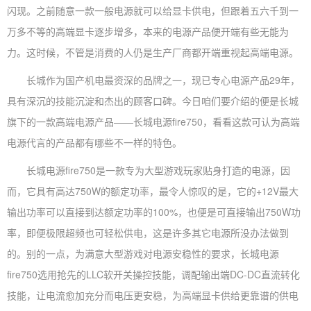
闪现。之前随意一款一般电源就可以给显卡供电，但跟着五六千到一
万多不等的高端显卡逐步增多，本来的电源产品便开端有些无能为
力。这时候，不管是消费的人仍是生产厂商都开端重视起高端电源。
长城作为国产机电最资深的品牌之一，现已专心电源产品29年，
具有深沉的技能沉淀和杰出的顾客口碑。今日咱们要介绍的便是长城
旗下的一款高端电源产品——长城电源fire750，看看这款可认为高端
电源代言的产品都有哪些不一样的特色。
长城电源fire750是一款专为大型游戏玩家贴身打造的电源，因
而，它具有高达750W的额定功率，最令人惊叹的是，它的+12V最大
输出功率可以直接到达额定功率的100%，也便是可直接输出750W功
率，即便极限超频也可轻松供电，这是许多其它电源所没办法做到
的。别的一点，为满意大型游戏对电源安稳性的要求，长城电源
fire750选用抢先的LLC软开关操控技能，调配输出端DC-DC直流转化
技能，让电流愈加充分而电压更安稳，为高端显卡供给更靠谱的供电