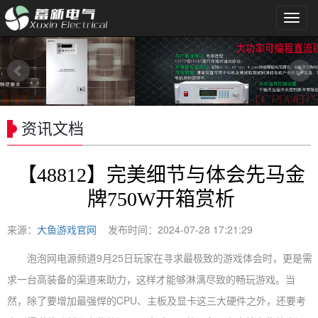
导
航
菜
单
资讯文档
【48812】完美细节与体会先马金
牌750W开箱赏析
来源：
大鱼游戏官网
发布时间：2024-07-28 17:21:29
泡泡网电源频道9月25日玩家在寻求最极致的游戏体会时，更是需
求一台高装备的渠道来助力，这样才能够淋漓尽致的畅玩游戏。当
然，除了要增加最强悍的CPU、主板及显卡这三大硬件之外，还要考