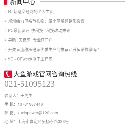
新闻中心
RT轨迹交通网的个人主页
郑州给力母亲节礼物：屈小丽焕颜整形套餐
PC最新资讯-快科技--科技改动未来
导购_天极网_专业IT门户
开关直流稳压电源优质生产商推荐江苏恒诺靠谱吗？
5C - OFweek电子工程网
大鱼游戏官网咨询热线
021-51095123
联系人：王先生
手 机：13761987446
邮 箱：xuxinpower@126.com
地 址：上海市嘉定区吴杨东路333号