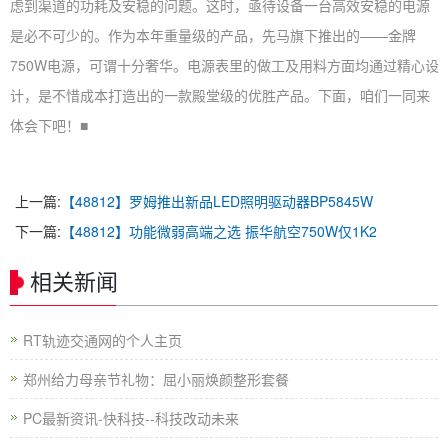
虑到渠道的功耗及安稳的问题。这时，亟待设备一台高效安稳的电源
是必不可少的。作为本年重量级的产品，先马旗下推出的——金牌
750W电源，可谓十分奢华。电源表里的做工及用料方面均通过精心设
计，是不惜成本打造出的一款殿堂级的优胜产品。下面，咱们一同来
体会下吧！■
上一篇:
【48812】罗姆推出新品LED照明驱动器BP5845W
下一篇:
【48812】功能微弱高端之选 振华航空750W仅1K2
相关新闻
RT轨迹交通网的个人主页
郑州给力母亲节礼物：屈小丽焕颜整形套餐
PC最新资讯-快科技--科技改动未来