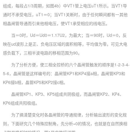
组成，每段占1/3周期，如图4b）中VT1管上电压uT1所示。当VT1导
通时不承受电压，uT1＝0；当VT1关断时，由于任何瞬间都有一其他
相晶闸管导通而引来他相电压，使VT1承受相应的线电压。
当＝0时，Ud＝Ud0＝1.17U2，为最大；当＝90时，Ud＝0，反
映在ud波形上是正、负电压区域的面积相等，平均值为零。可见大电
感负载下，三相半波电路的移相范围为90。
为了分析方便，使三相全控桥的六个晶闸管触发的顺序是1-2-3-4-
5-6，晶闸管是这样编号的：晶闸管KP1和KP4接a相，晶闸管KP3和
KP6接b相，晶管KP5和KP2接c相。
晶闸管KP1、KP3、KP5组成共阴极组，而晶闸管KP2、KP4、
KP6组成共阳极组。
为了搞清楚变化时各晶闸管的导通规律，分析输出波形的变化规
则，下面研究几个特殊控制角，先分析=0的情况，也就是在自然换相