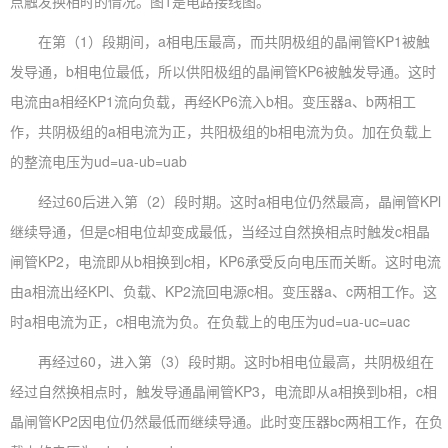
点触发换相时的情况。图1是电路接线图。
在第（1）段期间，a相电压最高，而共阴极组的晶闸管KP1被触
发导通，b相电位最低，所以供阳极组的晶闸管KP6被触发导通。这时
电流由a相经KP1流向负载，再经KP6流入b相。变压器a、b两相工
作，共阴极组的a相电流为正，共阳极组的b相电流为负。加在负载上
的整流电压为ud=ua-ub=uab
经过60后进入第（2）段时期。这时a相电位仍然最高，晶闸管KPl
继续导通，但是c相电位却变成最低，当经过自然换相点时触发c相晶
闸管KP2，电流即从b相换到c相，KP6承受反向电压而关断。这时电流
由a相流出经KPl、负载、KP2流回电源c相。变压器a、c两相工作。这
时a相电流为正，c相电流为负。在负载上的电压为ud=ua-uc=uac
再经过60，进入第（3）段时期。这时b相电位最高，共阴极组在
经过自然换相点时，触发导通晶闸管KP3，电流即从a相换到b相，c相
晶闸管KP2因电位仍然最低而继续导通。此时变压器bc两相工作，在负