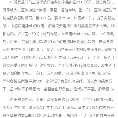
电感负载时的三相半波可控整流电路如图4a）所示。假设负载电
感足够大，直流电流id连续、平直，幅值为Id。当30时，直流电压波形
与电阻负载时相同。当＞30后（例如＝60，如图4b）），由于负载电
感Ld中感应电势eL的作用，使得交流电压过零时晶闸管不会关断。以a
相为例，VT1在＝60的t1时刻导通，直流电压ud＝ua。当ua＝0的2时
刻，由于ua的减小将引起流过Ld中的电流id出现减小趋势，自感电势
eL的极性将阻止id的减小，使VT1仍然承受正向阳极电压导通。即使当
u2为负时，自感电势与负值相电压之和（ua＋eL）仍可为正，使VT1
继续承受正向阳极电压维持导通，直到t3时刻VT2触发导通，发生VT1
至VT2的换流为止。这样，当＞30后，ud波形中出现了负电压区域，
同时各相晶闸管导通120，来保证了负载电流连续，所以大电感负载
下，虽ud波形脉动很大，甚至会出现负值，但id波形平直，脉动很小。
由于电流连续、平稳，晶闸管电流为120宽，高度为Id的矩形波，
图4b）中给出了晶闸管VT1中的电流iT1波形。其中t2至t3范围内的一
段区域是依靠Ld的自感电势eL维持的。晶闸管上电压波形仍然由三段