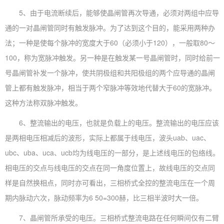
5、由于电流断续后，能够使晶闸管再次导通，必须对两组中应导
通的一对晶闸管同时有触发脉冲。为了达到这个目的，能采用两种办
法；一种是使每个脉冲的宽度大于60（必须小于120），一般取80～
100，称为宽脉冲触发。另一种是在触发某一号晶闸管时，同时给前一
号晶闸管补发一个脉冲，使共阴极组和共阳极组的两个应导通的晶闸
管上都有触发脉冲，相当于两个窄脉冲等效地代替大于60的宽脉冲。
这种方法称双脉冲触发。
6、整流输出的电压，也就是负载上的电压。整流输出的电压应该
是两相电压相减后的波形，实际上都属于线电压，波头uab、uac、
ubc、uba、uca、ucb均为线电压的一部分，是上述线电压的包络线。
相电压的交点与线电压的交点在同一角度位置上，故线电压的交点同
样是自然换相点，同时亦可看出，三相桥式全控的整流电压在一个周
期内脉动六次，脉动频率为6 50=300赫，比三相半波时大一倍。
7、晶闸管所承受的电压。三相桥式整流电路在任何瞬间仅有二臂