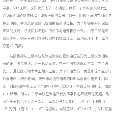
的阳极上。由于此时ub＞ua，使VT1承受反向阳极电压而关断。VT2
导通、VT1关断，这样就完成了一次换流。同样，在t3时刻又将发生
VT2向VT3的换流过程。能够准确的看出，对于共阴极接法的三相可控
整流电路，换流总是由低电位相换至高电位相。为了能够更好的保证
正常的换流，必须使触发脉冲的相序与电源相序一致。由于三相电源
系统平衡，则三只晶闸管将按同样的规律连续不断地循环工作，每管
导通1/3周期。
共阴极接法三相半波整流电路输出直流电压波形为三相交流相电
压的正半周包络线，是一脉动直流，在一个周期内脉动三次（三个波
头），最低脉动频率为工频的三倍。对于电阻负载，负载电流id波形与
负载电压ud波形相同。变压器副边绕组电流i2即晶闸管中电流iT。因
此，a相绕组中电流波形也即VT1中电流波形iT1为直流脉动电流，如图
1d）所示。所以，三相半波整流电路有变压器铁心直流磁化问题。晶
闸管承受的电压分为三部分，每部分占1/3周期。以VT1管上的电压
uT1为例 （图1f） ）：VT1导通时，为管压降，uT1＝UT 0；VT2导通