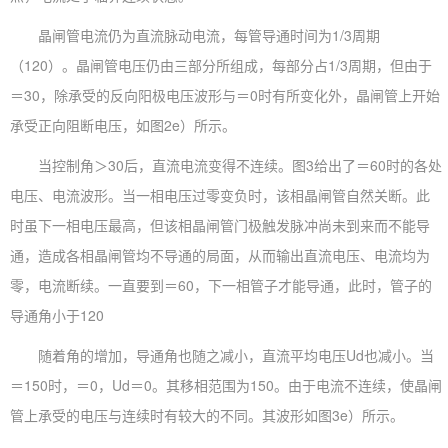
晶闸管电流仍为直流脉动电流，每管导通时间为1/3周期
（120）。晶闸管电压仍由三部分所组成，每部分占1/3周期，但由于
＝30，除承受的反向阳极电压波形与＝0时有所变化外，晶闸管上开始
承受正向阻断电压，如图2e）所示。
当控制角＞30后，直流电流变得不连续。图3给出了＝60时的各处
电压、电流波形。当一相电压过零变负时，该相晶闸管自然关断。此
时虽下一相电压最高，但该相晶闸管门极触发脉冲尚未到来而不能导
通，造成各相晶闸管均不导通的局面，从而输出直流电压、电流均为
零，电流断续。一直要到＝60，下一相管子才能导通，此时，管子的
导通角小于120
随着角的增加，导通角也随之减小，直流平均电压Ud也减小。当
＝150时，＝0，Ud＝0。其移相范围为150。由于电流不连续，使晶闸
管上承受的电压与连续时有较大的不同。其波形如图3e）所示。