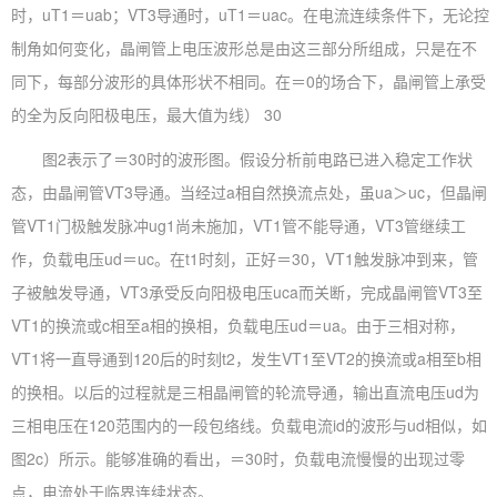
时，uT1＝uab；VT3导通时，uT1＝uac。在电流连续条件下，无论控
制角如何变化，晶闸管上电压波形总是由这三部分所组成，只是在不
同下，每部分波形的具体形状不相同。在＝0的场合下，晶闸管上承受
的全为反向阳极电压，最大值为线） 30
图2表示了＝30时的波形图。假设分析前电路已进入稳定工作状
态，由晶闸管VT3导通。当经过a相自然换流点处，虽ua＞uc，但晶闸
管VT1门极触发脉冲ug1尚未施加，VT1管不能导通，VT3管继续工
作，负载电压ud＝uc。在t1时刻，正好＝30，VT1触发脉冲到来，管
子被触发导通，VT3承受反向阳极电压uca而关断，完成晶闸管VT3至
VT1的换流或c相至a相的换相，负载电压ud＝ua。由于三相对称，
VT1将一直导通到120后的时刻t2，发生VT1至VT2的换流或a相至b相
的换相。以后的过程就是三相晶闸管的轮流导通，输出直流电压ud为
三相电压在120范围内的一段包络线。负载电流id的波形与ud相似，如
图2c）所示。能够准确的看出，＝30时，负载电流慢慢的出现过零
点，电流处于临界连续状态。