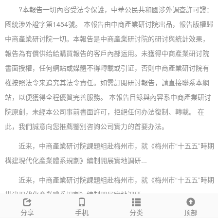
?本報告一切內容受法令保護，中華公民共和國涉外調查許可證：
國統涉外證字第1454號。 本報告由中商產業研讨院出品，報告版權歸
中商產業研讨院一切。本報告是中商產業研讨院的研讨與統計效果，
報告為有償供给給購買報告的客戶內部运用。未獲得中商產業研讨院
書面授權，任何網站或媒體不得轉載或引证，否則中商產業研讨院有
權按照法令来追究其法令責任。如需訂閱研讨報告，請直接聯系本網
站，以便獲得全程優質完善服務。 本報告目錄與內容系中商產業研讨
院原創，未經本公司事前書面許可，拒絕任何办法復制、轉載。 在
此，我們誠意向您推薦鑒別咨詢公司實力的首要办法。
近来，中商產業研讨院課題組赴梅州市，就《梅州市“十五五”時期
構建現代化產業體系規劃》編制開展實地調研...
近来，中商產業研讨院課題組赴梅州市，就《梅州市“十五五”時期
構建現代化產業體系規劃》編制開展實地調研...
分享
手机
分类
顶部
近来，中商產業研讨院課題組赴石家莊、天津、唐山、秦皇島等