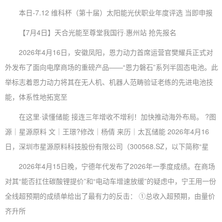
本日-7.12 维科杯（第十届）太阳能光伏职业年度评选 当即申报
【7月4日】天合光能至尊堂我国行·惠州站 抢先报名
2026年4月16日，安徽凤阳，恩力动力首席运营官樊耀兵正式对
外发布了面向电摩商场的重磅产品——“恩力磐石”系列半固态电池。此
举标志着恩力动力将其在无人机、机器人范畴验证老练的先进电池技
能，体系性地拓宽至
在这里·读懂储能 接连三年增收不增利！加快推动海外布局。 ?图
源｜星源原料 文｜王璟?修改｜杨倩 来历｜太瓦储能 2026年4月16
日，深圳市星源原料科技股份有限公司（300568.SZ，以下简称“星
2026年4月15日晚，宁德年代发布了2026年一季度成绩。在商场
对其“能否扛住碳酸锂提价”和“电动车增速放缓”的疑虑中，宁王用一份
全线超预期的成绩单给出了最有力的反击： ①总收入超预期，由量价
齐升所