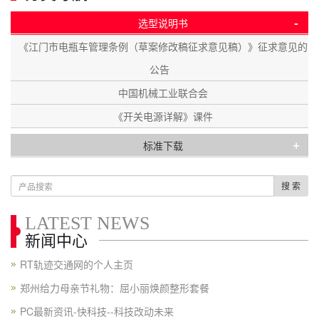
-
选型说明书
《江门市电瓶车管理条例（草案修改稿征求意见稿）》征求意见的
公告
中国机械工业联合会
《开关电源详解》课件
+
标准下载
搜 索
LATEST NEWS
新闻中心
RT轨迹交通网的个人主页
郑州给力母亲节礼物：屈小丽焕颜整形套餐
PC最新资讯-快科技--科技改动未来