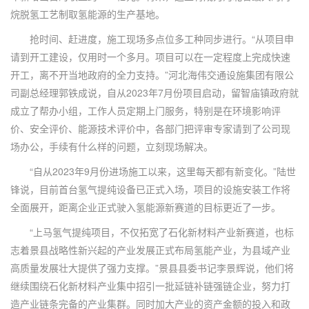
烷脱氢工艺制取氢能源的生产基地。
抢时间、赶进度，施工现场多点位多工种同步进行。“从项目申
请到开工建设，仅用时一个多月。项目可以在一定程度上完成快速
开工，离不开当地政府的全力支持。”河北海伟交通设施集团有限公
司副总经理郭铁成说，自从2023年7月份项目启动，留智庙镇政府就
成立了帮办小组，工作人员定期上门服务，特别是在环境影响评
价、安全评价、能源技术评价中，各部门把评审专家请到了公司现
场办公，手续有什么样的问题，立刻现场解决。
“自从2023年9月份进场施工以来，这里每天都有新变化。”陆世
锋说，目前首台氢气提纯设备已正式入场，项目的设施安装工作将
全面展开，距离企业正式驶入氢能源新赛道的目标更近了一步。
“上马氢气提纯项目，不仅拓宽了石化新材料产业新赛道，也标
志着景县战略性新兴起的产业发展正式布局氢能产业，为县域产业
高质量发展壮大提供了强力支撑。”景县县委书记李景辉说，他们将
继续围绕石化新材料产业集中招引一批延链补链强链企业，努力打
造产业链条完备的产业集群。同时加大产业的资产金额的投入和政