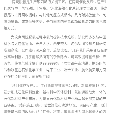
“丙烷脱氢是生产聚丙烯的关键工艺。在丙烷催化反应过程产生
的尾气中，氢气占比非常高。”河北海航石化总经理陆世锋说，将富
氢尾气进行回收提纯，与其他制氢方式相比，具有碳排放量少、制
氢纯度高、成本低等优势，是当前国内制氢市场最具潜力的氢气供
给方式。
为攻克丙烷脱氢过程中氢气提纯技术难题，该公司多次与中国
科学院大连化物所、天津大学、西安交大、海尔集团等知名科研院
所和高校、公司进行深入合作，反复试验。“现在我们采用变压吸附
分离法制氢，几乎能够把所有的杂质除去，可高效提纯氢气和生产
液氢，将氢气纯度提升到99.9999%。”陆世锋兴奋地说，提纯的氢
气和液氢在石油化学工业、电子工业、冶金工业、航空航天等方面
存在广泛的应用，前景很广阔。
“项目建成投产后，年可新增提纯氢气5万吨、新增液氢1万吨，
初步形成石化原料炼化、新材料中间体研制、氢能源提取为一体的
石化新材料产业布局。为景县石化新材料产业构建起更加完整的产
业链条。”站在施工现场，陆世锋信心满满地说，项目投产后，预计
年新增出售的收益约15.2亿元。将来，这里将成为河北省最大的丙