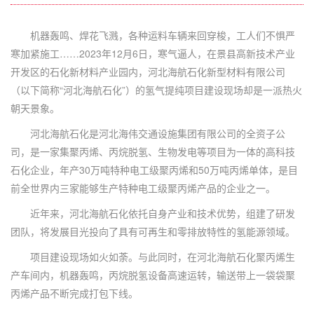
机器轰鸣、焊花飞溅，各种运料车辆来回穿梭，工人们不惧严
寒加紧施工……2023年12月6日，寒气逼人，在景县高新技术产业
开发区的石化新材料产业园内，河北海航石化新型材料有限公司
（以下简称“河北海航石化”）的氢气提纯项目建设现场却是一派热火
朝天景象。
河北海航石化是河北海伟交通设施集团有限公司的全资子公
司，是一家集聚丙烯、丙烷脱氢、生物发电等项目为一体的高科技
石化企业，年产30万吨特种电工级聚丙烯和50万吨丙烯单体，是目
前全世界内三家能够生产特种电工级聚丙烯产品的企业之一。
近年来，河北海航石化依托自身产业和技术优势，组建了研发
团队，将发展目光投向了具有可再生和零排放特性的氢能源领域。
项目建设现场如火如荼。与此同时，在河北海航石化聚丙烯生
产车间内，机器轰鸣，丙烷脱氢设备高速运转，输送带上一袋袋聚
丙烯产品不断完成打包下线。