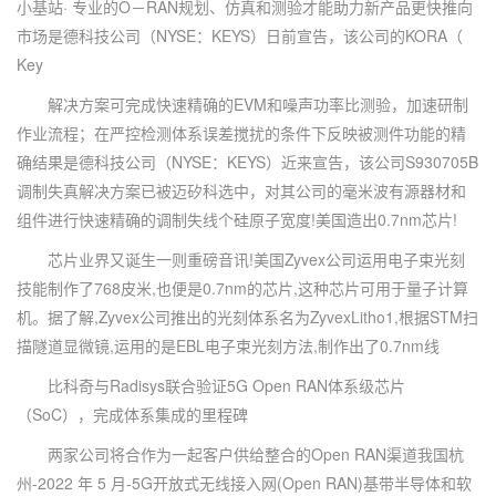
小基站· 专业的O－RAN规划、仿真和测验才能助力新产品更快推向
市场是德科技公司（NYSE：KEYS）日前宣告，该公司的KORA（
Key
解决方案可完成快速精确的EVM和噪声功率比测验，加速研制
作业流程；在严控检测体系误差搅扰的条件下反映被测件功能的精
确结果是德科技公司（NYSE：KEYS）近来宣告，该公司S930705B
调制失真解决方案已被迈矽科选中，对其公司的毫米波有源器材和
组件进行快速精确的调制失线个硅原子宽度!美国造出0.7nm芯片!
芯片业界又诞生一则重磅音讯!美国Zyvex公司运用电子束光刻
技能制作了768皮米,也便是0.7nm的芯片,这种芯片可用于量子计算
机。据了解,Zyvex公司推出的光刻体系名为ZyvexLitho1,根据STM扫
描隧道显微镜,运用的是EBL电子束光刻方法,制作出了0.7nm线
比科奇与Radisys联合验证5G Open RAN体系级芯片
（SoC），完成体系集成的里程碑
两家公司将合作为一起客户供给整合的Open RAN渠道我国杭
州-2022 年 5 月-5G开放式无线接入网(Open RAN)基带半导体和软