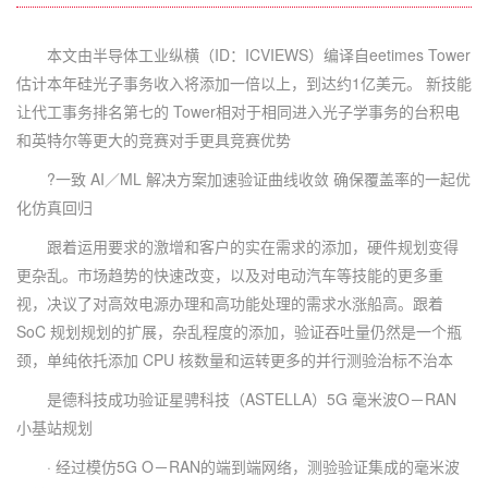
本文由半导体工业纵横（ID：ICVIEWS）编译自eetimes Tower
估计本年硅光子事务收入将添加一倍以上，到达约1亿美元。 新技能
让代工事务排名第七的 Tower相对于相同进入光子学事务的台积电
和英特尔等更大的竞赛对手更具竞赛优势
?一致 AI／ML 解决方案加速验证曲线收敛 确保覆盖率的一起优
化仿真回归
跟着运用要求的激增和客户的实在需求的添加，硬件规划变得
更杂乱。市场趋势的快速改变，以及对电动汽车等技能的更多重
视，决议了对高效电源办理和高功能处理的需求水涨船高。跟着
SoC 规划规划的扩展，杂乱程度的添加，验证吞吐量仍然是一个瓶
颈，单纯依托添加 CPU 核数量和运转更多的并行测验治标不治本
是德科技成功验证星骋科技（ASTELLA）5G 毫米波O－RAN
小基站规划
· 经过模仿5G O－RAN的端到端网络，测验验证集成的毫米波